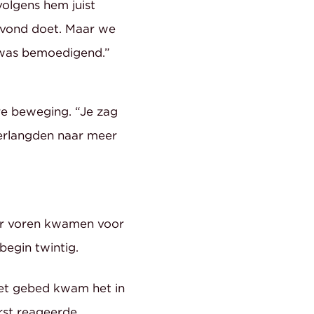
olgens hem juist
 avond doet. Maar we
 was bemoedigend.”
re beweging. “Je zag
verlangden naar meer
ar voren kwamen voor
begin twintig.
 het gebed kwam het in
erst reageerde