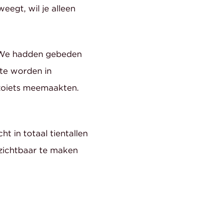
eegt, wil je alleen
 “We hadden gebeden
te worden in
 zoiets meemaakten.
 in totaal tientallen
 zichtbaar te maken