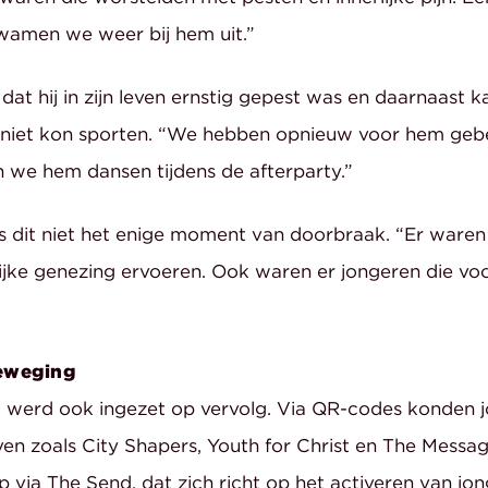
wamen we weer bij hem uit.”
at hij in zijn leven ernstig gepest was en daarnaast 
 niet kon sporten. “We hebben opnieuw voor hem gebe
 we hem dansen tijdens de afterparty.”
 dit niet het enige moment van doorbraak. “Er waren
ijke genezing ervoeren. Ook waren er jongeren die voo
eweging
 werd ook ingezet op vervolg. Via QR-codes konden j
even zoals City Shapers, Youth for Christ en The Mess
ep via The Send, dat zich richt op het activeren van jon