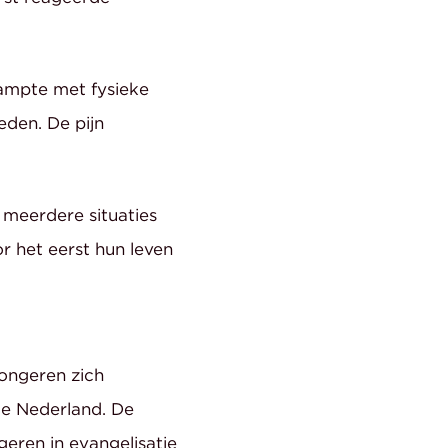
kampte met fysieke
den. De pijn
 meerdere situaties
r het eerst hun leven
ongeren zich
age Nederland. De
geren in evangelisatie