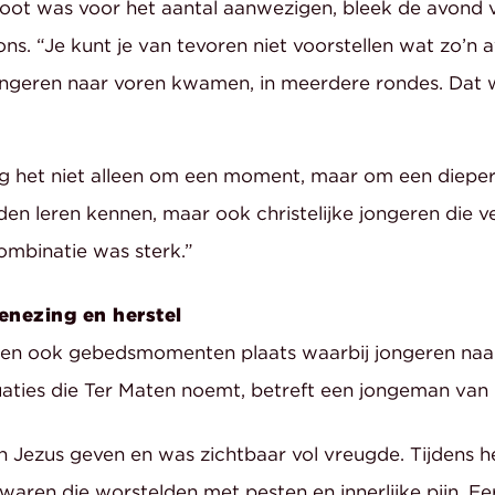
oot was voor het aantal aanwezigen, bleek de avond v
ns. “Je kunt je van tevoren niet voorstellen wat zo’n
jongeren naar voren kwamen, in meerdere rondes. Dat
g het niet alleen om een moment, maar om een diepe
den leren kennen, maar ook christelijke jongeren die 
ombinatie was sterk.”
enezing en herstel
den ook gebedsmomenten plaats waarbij jongeren na
uaties die Ter Maten noemt, betreft een jongeman van 
aan Jezus geven en was zichtbaar vol vreugde. Tijdens
aren die worstelden met pesten en innerlijke pijn. E