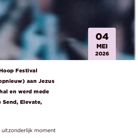
04
MEI
2026
Hoop Festival
(opnieuw) aan Jezus
thal en werd mede
Send, Elevate,
 uitzonderlijk moment