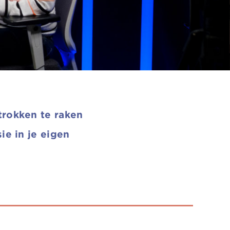
trokken te raken
ie in je eigen