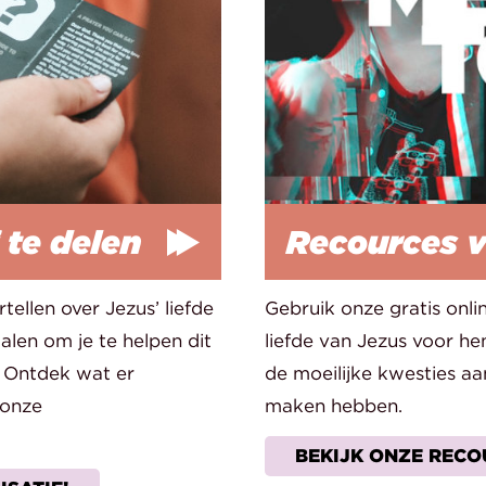
 te delen
Recources v
tellen over Jezus’ liefde
Gebruik onze gratis onl
len om je te helpen dit
liefde van Jezus voor he
 Ontdek wat er
de moeilijke kwesties a
 onze
maken hebben.
BEKIJK ONZE REC