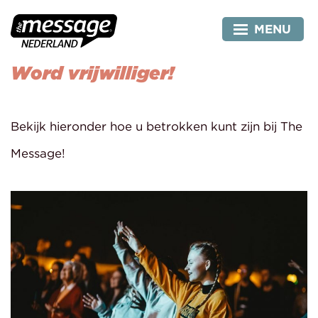
Skip
to
MENU
content
Word vrijwilliger!
Bekijk hieronder hoe u betrokken kunt zijn bij The
Message!