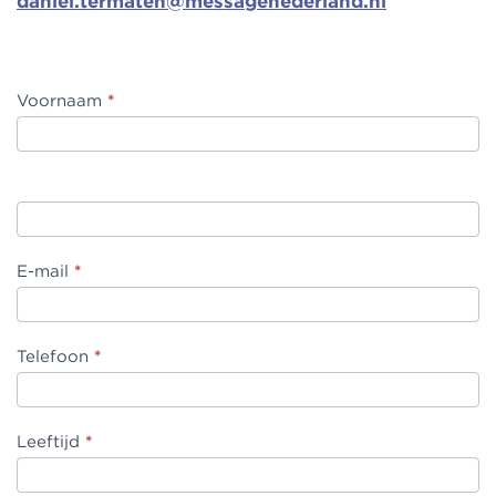
daniel.termaten@messagenederland.nl
Here I am
Voornaam
*
aanmeldingen
E-mail
*
Telefoon
*
Leeftijd
*