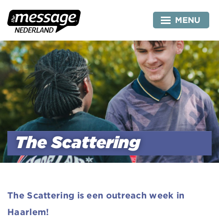
Skip
to
MENU
content
The Scattering
The Scattering is een outreach week in
Haarlem!