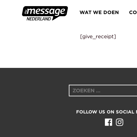
Skip
to
WAT WE DOEN
CO
content
[give_receipt]
Zoeken
naar:
FOLLOW US ON SOCIAL 