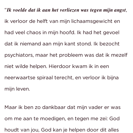
“𝑰𝒌 𝒗𝒐𝒆𝒍𝒅𝒆 𝒅𝒂𝒕 𝒊𝒌 𝒂𝒂𝒏 𝒉𝒆𝒕 𝒗𝒆𝒓𝒍𝒊𝒆𝒛𝒆𝒏 𝒘𝒂𝒔 𝒕𝒆𝒈𝒆𝒏 𝒎𝒊𝒋𝒏 𝒂𝒏𝒈𝒔𝒕,
ik verloor de helft van mijn lichaamsgewicht en
had veel chaos in mijn hoofd. Ik had het gevoel
dat ik niemand aan mijn kant stond. Ik bezocht
psychiators, maar het probleem was dat ik mezelf
niet wilde helpen. Hierdoor kwam ik in een
neerwaartse spiraal terecht, en verloor ik bijna
mijn leven.
Maar ik ben zo dankbaar dat mijn vader er was
om me aan te moedigen, en tegen me zei: God
houdt van jou, God kan je helpen door dit alles