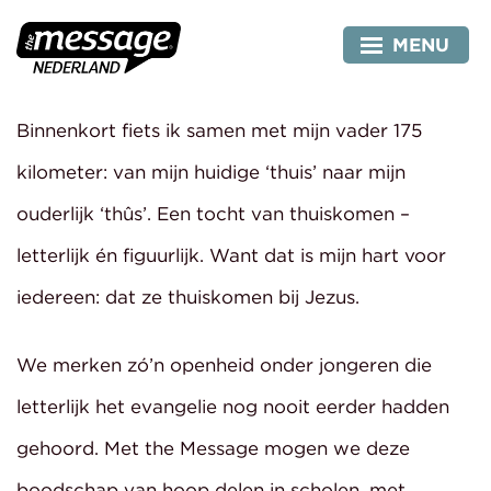
Skip
to
MENU
content
Binnenkort fiets ik samen met mijn vader 175
kilometer: van mijn huidige ‘thuis’ naar mijn
ouderlijk ‘thûs’. Een tocht van thuiskomen –
letterlijk én figuurlijk. Want dat is mijn hart voor
iedereen: dat ze thuiskomen bij Jezus.
We merken zó’n openheid onder jongeren die
letterlijk het evangelie nog nooit eerder hadden
gehoord. Met the Message mogen we deze
boodschap van hoop delen in scholen, met