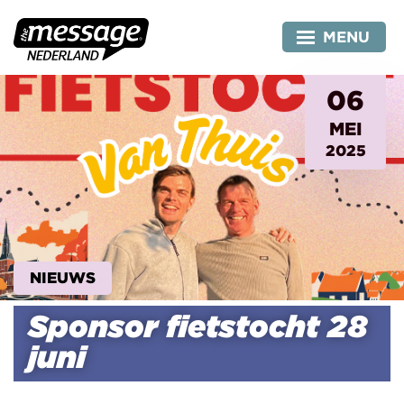
Skip
to
MENU
content
06
MEI
2025
NIEUWS
Sponsor fietstocht 28
juni