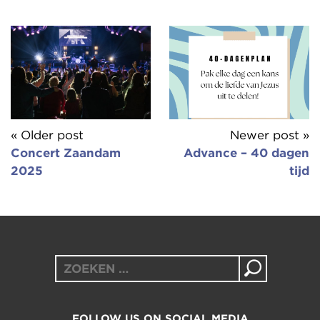
« Older post
Newer post »
Concert Zaandam
Advance – 40 dagen
2025
tijd
Zoeken
naar:
FOLLOW US ON SOCIAL MEDIA