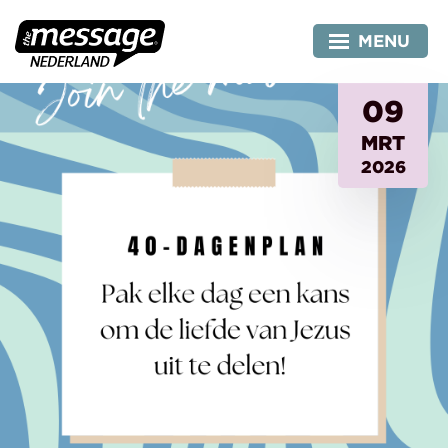
Skip
to
MENU
content
09
MRT
2026